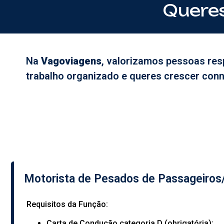
Queres
Na
Vagoviagens
, valorizamos pessoas resp
trabalho organizado e queres crescer conn
Motorista de Pesados de Passageiros/
Requisitos da Função:
Carta de Condução categoria D (obrigatória);